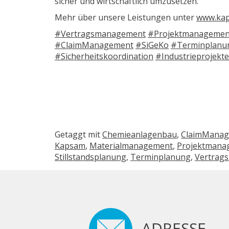
sicher und wirtschaftlich umzusetzen.
Mehr über unsere Leistungen unter
www.ka
#Vertragsmanagement
#Projektmanagemen
#ClaimManagement
#SiGeKo
#Terminplanu
#Sicherheitskoordination
#Industrieprojekte
Getaggt mit
Chemieanlagenbau
,
ClaimMana
Kapsam
,
Materialmanagement
,
Projektmana
Stillstandsplanung
,
Terminplanung
,
Vertrag
ADRESSE