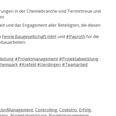
rungen in der Chemiebranche sind Termintreue und
en.
it und das Engagement aller Beteiligten, die diesen
en
Fenne Baugesellschaft mbH
und
#Paproth
für die
vbauarbeiten.
leitung
#Projektmanagement
#Projektabwicklung
hempark
#Krefeld
#Uerdingen
#Teamarbeit
ctionManagement
,
Controlling
,
Covestro
,
Erfolg
,
ress
,
Projektabwicklung
,
Projektmanagement
,