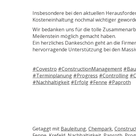
Insbesondere bei den aktuellen Herausforde
Kosteneinhaltung nochmal wichtiger geword
Wir bedanken uns für die tolle Zusammenarbe
Meilenstein möglich gemacht haben.
Ein herzliches Dankeschön geht an die Firm
hervorragende Unterstützung bei den Massi
#Covestro
#ConstructionManagement
#Bau
#Terminplanung
#Progress
#Controlling
#C
#Nachhaltigkeit
#Erfolg
#Fenne
#Paproth
Getaggt mit
Bauleitung
,
Chempark
,
Constru
Fenne
,
Krefeld
,
Nachhaltigkeit
,
Paproth
,
Prog