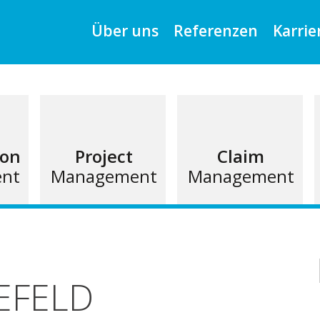
Über uns
Referenzen
Karrie
ion
Project
Claim
nt
Management
Management
EFELD