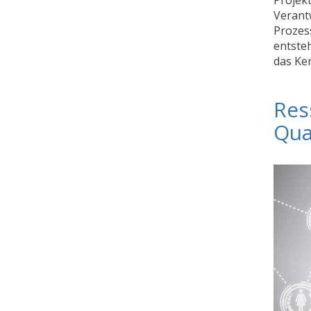
Verant
Prozess
entsteh
das Ke
Res
Qua