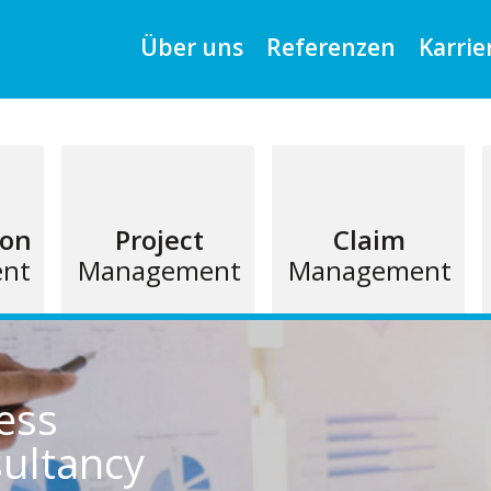
Über uns
Referenzen
Karrie
ion
Project
Claim
nt
Management
Management
ess
ultancy