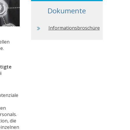
Dokumente
Informationsbroschüre
ellen
e.
tigte
i
otenziale
ten
rsonals.
on, die
einzelnen