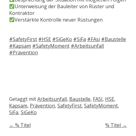
Unterweisung der Bauleiter von Rüster und
Kontraktor
Verstärkte Kontrolle neuer Rüstungen
#SafetyFirst
#HSE
#SiGeKo
#SiFa
#FAsi
#Baustelle
#Kapsam
#SafetyMoment
#Arbeitsunfall
#Prävention
Getaggt mit
Arbeitsunfall
,
Baustelle
,
FASI
,
HSE
,
Kapsam
,
Prävention
,
SafetyFirst
,
SafetyMoment
,
SiFa
,
SiGeKo
Artikelnavigation
←
% Titel
% Titel
→