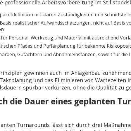
e professionelle Arbeitsvorbereitung im Stillstands
spaketdefinition mit klaren Zuständigkeiten und Schnittste
asis realistischer Aufwandsschätzungen, nicht auf Basis v
en
ür Personal, Werkzeug und Material mit ausreichend Vorla
kritischen Pfades und Pufferplanung für bekannte Risikoposi
örden, Gutachtern und Abnahmeinstanzen, soweit für die 
Prinzipien gewinnen auch im Anlagenbau zunehmen
aktplanung und das Eliminieren von Wartezeiten i
ndsdauern spürbar verkürzen, ohne die Qualität zu g
ich die Dauer eines geplanten T
planten Turnarounds lässt sich durch drei Maßnah