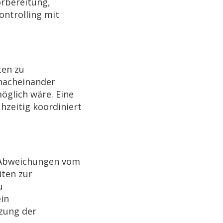
orbereitung,
ontrolling mit
ten zu
 nacheinander
öglich wäre. Eine
ühzeitig koordiniert
r Abweichungen vom
ten zur
u
in
rzung der