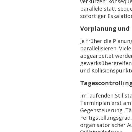
verkürzen: konseque
parallele statt sequ
sofortiger Eskalati
Vorplanung und P
Je früher die Planu
parallelisieren. Vie
abgearbeitet werden
gewerksübergreife
und Kollisionspunkt
Tagescontrollin
Im laufenden Stills
Terminplan erst am
Gegensteuerung. Tä
Fertigstellungsgrad
organisatorischer A