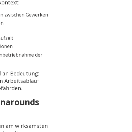
kontext:
llen zwischen Gewerken
on
ufzeit
tionen
Inbetriebnahme der
d an Bedeutung:
m Arbeitsablauf
efährden.
urnarounds
men am wirksamsten