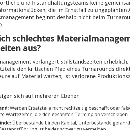
ortliche und Instandhaltungsteams keine gemeins
formationslücken, die im Ernstfall zu ungeplanten A
ndsmanagement beginnt deshalb nicht beim Turnarou
b.
sich schlechtes Materialmanage
zeiten aus?
management verlängert Stillstandszeiten erheblich, 
atzteile den kritischen Pfad eines Turnarounds direkt
ure auf Material warten, ist verlorene Produktionsze
.
eigen sich auf mehreren Ebenen:
and:
Werden Ersatzteile nicht rechtzeitig beschafft oder fals
te Wartezeiten, die den gesamten Terminplan verschieben.
ände:
Überbestände binden Kapital, Unterbestände gefährd
Bestandsführung ist beides schwer zu vermeiden.