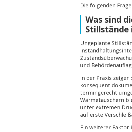
Die folgenden Frage
Was sind d
Stillstände
Ungeplante Stillstä
Instandhaltungsinte
Zustandsüberwachun
und Behördenauflage
In der Praxis zeige
konsequent dokumen
termingerecht umge
Wärmetauschern ble
unter extremen Dru
auf erste Verschlei
Ein weiterer Faktor