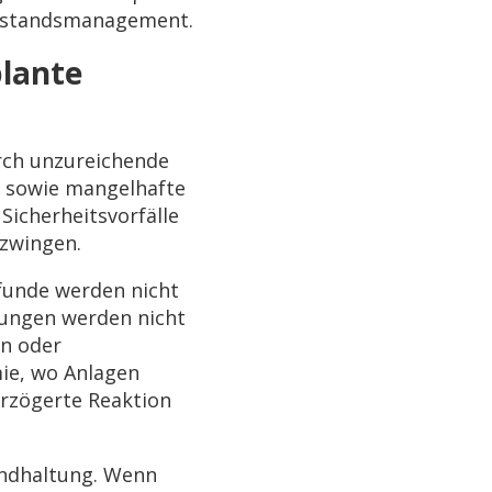
illstandsmanagement.
plante
rch unzureichende
it sowie mangelhafte
icherheitsvorfälle
rzwingen.
efunde werden nicht
ungen werden nicht
en oder
ie, wo Anlagen
rzögerte Reaktion
tandhaltung. Wenn