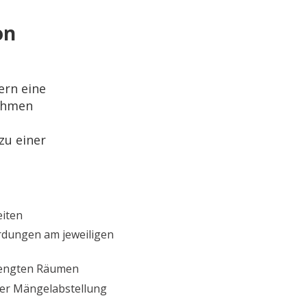
on
ern eine
rahmen
zu einer
eiten
hrdungen am jeweiligen
eengten Räumen
ter Mängelabstellung