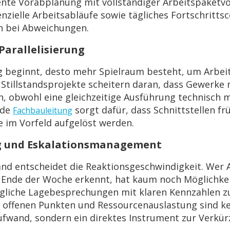
nte Vorabplanung mit vollständiger Arbeitspaketv
enzielle Arbeitsabläufe sowie tägliches Fortschrittsc
on bei Abweichungen.
arallelisierung
ng beginnt, desto mehr Spielraum besteht, um Arbei
le Stillstandsprojekte scheitern daran, dass Gewerke
, obwohl eine gleichzeitige Ausführung technisch m
nde
sorgt dafür, dass Schnittstellen fr
Fachbauleitung
e im Vorfeld aufgelöst werden.
g und Eskalationsmanagement
tand entscheidet die Reaktionsgeschwindigkeit. We
 Ende der Woche erkennt, hat kaum noch Möglichkei
gliche Lagebesprechungen mit klaren Kennzahlen z
, offenen Punkten und Ressourcenauslastung sind ke
ufwand, sondern ein direktes Instrument zur Verkü