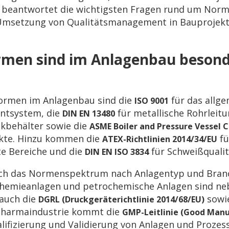
l beantwortet die wichtigsten Fragen rund um Norme
 Umsetzung von Qualitätsmanagement in Bauprojek
men sind im Anlagenbau besond
Normen im Anlagenbau sind die
für das allg
ISO 9001
ntsystem, die
für metallische Rohrleit
DIN EN 13480
kbehälter sowie die
ASME Boiler and Pressure Vessel 
ekte. Hinzu kommen die
fü
ATEX-Richtlinien 2014/34/EU
e Bereiche und die
für Schweißqualit
DIN EN ISO 3834
 sich das Normenspektrum nach Anlagentyp und Bran
 Chemieanlagen und petrochemische Anlagen sind n
 auch die
sowie
DGRL (Druckgeräterichtlinie 2014/68/EU)
 Pharmaindustrie kommt die
GMP-Leitlinie (Good Manu
ualifizierung und Validierung von Anlagen und Proze