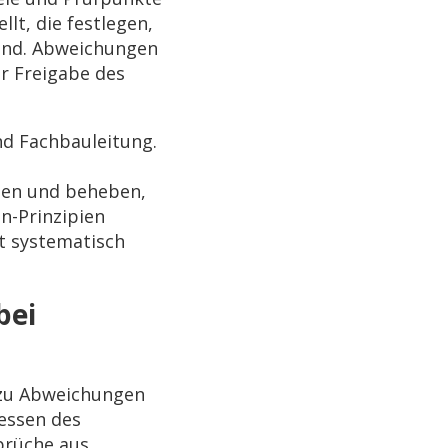
llt, die festlegen,
sind. Abweichungen
r Freigabe des
d Fachbauleitung.
nen und beheben,
n-Prinzipien
t systematisch
bei
 zu Abweichungen
ressen des
prüche aus