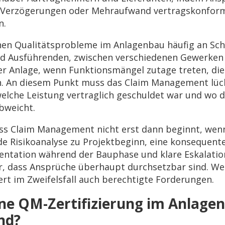
 Verzögerungen oder Mehraufwand vertragskonfor
n.
ehen Qualitätsprobleme im Anlagenbau häufig an Schn
nd Ausführenden, zwischen verschiedenen Gewerken 
r Anlage, wenn Funktionsmängel zutage treten, die
en. An diesem Punkt muss das Claim Management lü
elche Leistung vertraglich geschuldet war und wo d
bweicht.
ss Claim Management nicht erst dann beginnt, wenn e
e Risikoanalyse zu Projektbeginn, eine konsequent
tation während der Bauphase und klare Eskalatio
, dass Ansprüche überhaupt durchsetzbar sind. We
iert im Zweifelsfall auch berechtigte Forderungen.
ine QM-Zertifizierung im Anlage
nd?