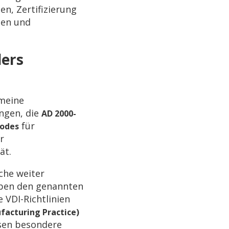
n, Zertifizierung
ten und
ers
emeine
ungen, die
AD 2000-
für
Codes
r
ät.
che weiter
eben den genannten
 VDI-Richtlinien
facturing Practice)
ssen besondere