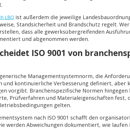
t.
ist außerdem die jeweilige Landesbauordnung
ch LBO
eise, Standsicherheit und Brandschutz regelt. Wer 
herstellen, dass alle gewerksübergreifenden Ausführ
entiert und abgenommen werden.
cheidet ISO 9001 von branchensp
 generische Managementsystemnorm, die Anforderu
n und kontinuierliche Verbesserung definiert, aber 
en vorgibt. Branchenspezifische Normen hingegen 
te, Prüfverfahren und Materialeigenschaften fest, 
Betriebsbedingungen gelten.
ementsystem nach ISO 9001 schafft den organisato
 wie werden Abweichungen dokumentiert, wie laufen 