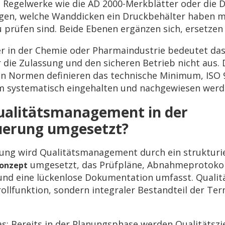
 Regelwerke wie die AD 2000-Merkblätter oder die 
egen, welche Wanddicken ein Druckbehälter haben 
 prüfen sind. Beide Ebenen ergänzen sich, ersetzen 
r in der Chemie oder Pharmaindustrie bedeutet das i
ür die Zulassung und den sicheren Betrieb nicht aus. 
n Normen definieren das technische Minimum, ISO 9
m systematisch eingehalten und nachgewiesen werd
ualitätsmanagement in der
uerung umgesetzt?
rung wird Qualitätsmanagement durch ein strukturi
umgesetzt, das Prüfpläne, Abnahmeprotokol
konzept
und eine lückenlose Dokumentation umfasst. Qualitä
ollfunktion, sondern integraler Bestandteil der T
s: Bereits in der Planungsphase werden Qualitätszi