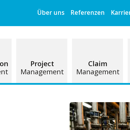
Über uns
Referenzen
Karrie
ion
Project
Claim
nt
Management
Management