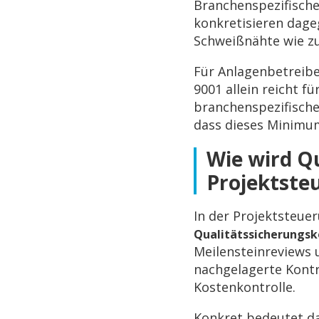
Branchenspezifische
konkretisieren dag
Schweißnähte wie zu
Für Anlagenbetreibe
9001 allein reicht f
branchenspezifische
dass dieses Minimu
Wie wird Q
Projektste
In der Projektsteue
Qualitätssicherungs
Meilensteinreviews 
nachgelagerte Kontr
Kostenkontrolle.
Konkret bedeutet da