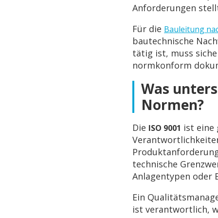
Anforderungen stell
Für die
Bauleitung na
bautechnische Nachw
tätig ist, muss sic
normkonform dokum
Was unters
Normen?
Die
ist eine
ISO 9001
Verantwortlichkeite
Produktanforderung
technische Grenzwer
Anlagentypen oder 
Ein Qualitätsmanag
ist verantwortlich,